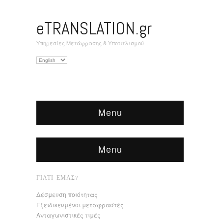
eTRANSLATION.gr
Υπηρεσίες Μετάφρασης & Υποτιτλισμού
Επιλέξτε
μια
γλώσσα
Menu
Menu
ΓΙΑΤΊ ΕΜΆΣ?
Δέσμευση ποιότητας
Εξειδικευμένοι μεταφραστές
Ανταγωνιστικές τιμές