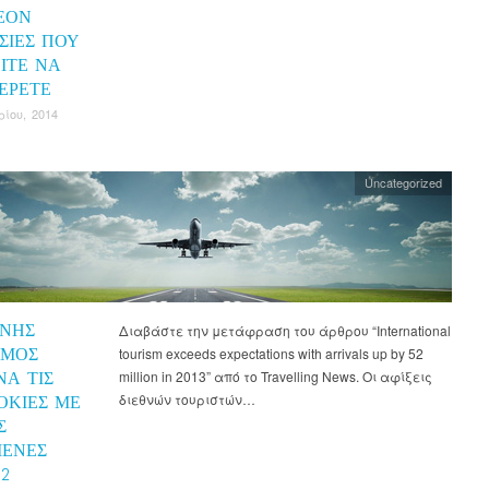
ΈΟΝ
ΣΊΕΣ ΠΟΥ
ΊΤΕ ΝΑ
ΈΡΕΤΕ
ρίου, 2014
Uncategorized
ΘΝΉΣ
Διαβάστε την μετάφραση του άρθρου “International
ΣΜΌΣ
tourism exceeds expectations with arrivals up by 52
ΝΆ ΤΙΣ
million in 2013” από το Travelling News. Οι αφίξεις
διεθνών τουριστών…
ΟΚΊΕΣ ΜΕ
Σ
ΈΝΕΣ
2