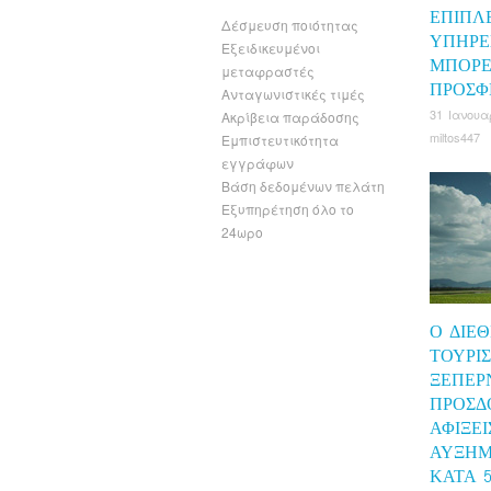
ΕΠΙΠΛ
Δέσμευση ποιότητας
ΥΠΗΡΕ
Εξειδικευμένοι
ΜΠΟΡΕ
μεταφραστές
ΠΡΟΣΦ
Ανταγωνιστικές τιμές
31 Ιανουα
Ακρίβεια παράδοσης
miltos447
Εμπιστευτικότητα
εγγράφων
Βάση δεδομένων πελάτη
Εξυπηρέτηση όλο το
24ωρο
Ο ΔΙΕ
ΤΟΥΡΙ
ΞΕΠΕΡ
ΠΡΟΣΔ
ΑΦΊΞΕΙ
ΑΥΞΗΜ
ΚΑΤΆ 5