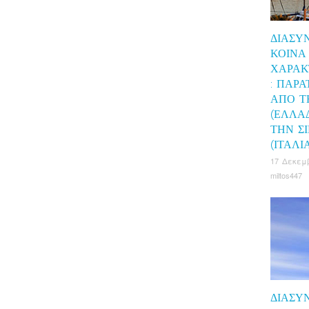
ΔΙΑΣΥ
ΚΟΙΝΆ
ΧΑΡΑΚ
: ΠΑΡΑ
ΑΠΌ Τ
(ΕΛΛΆ
ΤΗΝ Σ
(ΙΤΑΛΊ
17 Δεκεμβ
miltos447
ΔΙΑΣΥ