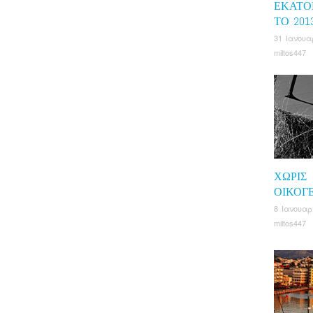
ΕΚΑΤΟ
ΤΟ 201
31 Ιανουα
miltos447
ΧΩΡΊΣ
ΟΙΚΟΓ
8 Ιανουαρ
miltos447