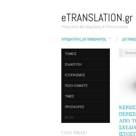
eTRANSLATION.gr
Υπηρεσίες Μετάφρασης & Υποτιτλισμού
υπηρεσιες μεταφρασης
μεταφρ
Browse
ΤΟΜΕΙΣ
ΕΙΔΙΚΕΥΣΗ
ΕΞΟΠΛΙΣΜΟΣ
ΠΟΙΟΙ ΕΙΜΑΣΤΕ
ΤΙΜΕΣ
ΚΕΡΔΊΣ
ΠΡΟΣΦΟΡΈΣ
ΠΕΡΙΣ
BLOG
ΑΠΌ Τ
ΣΧΕΔΙ
ΓΙΑΤΊ ΕΜΆΣ?
ΙΣΤΟΣΤ