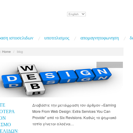
Επιλέξτε
μια
γλώσσα
αση ιστοσελιδων
υποτιτλισμος
απομαγνητοφωνηση
δ
:
Home
/
blog
Uncategorized
ΤΕ
Διαβάστε την μετάφραση του άρθρου «Earning
ΣΌΤΕΡΑ
More From Web Design: Extra Services You Can
ΟΝ
Provide″ από το Six Revisions. Καθώς το ψηφιακό
τοπίο γίνεται ολοένα…
ΑΣΜΌ
ΕΛΊΔΩΝ: