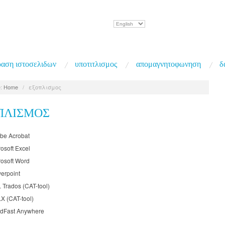
Επιλέξτε
μια
γλώσσα
αση ιστοσελιδων
υποτιτλισμος
απομαγνητοφωνηση
δ
:
Home
/
εξοπλισμος
ΠΛΙΣΜΟΣ
be Acrobat
osoft Excel
rosoft Word
erpoint
 Trados (CAT-tool)
X (CAT-tool)
dFast Anywhere