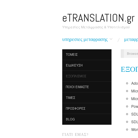
eTRANSLATION.gr
Υπηρεσίες Μετάφρασης & Υποτιτλισμού
υπηρεσιες μεταφρασης
μεταφρ
Browse
ΤΟΜΕΙΣ
ΕΙΔΙΚΕΥΣΗ
ΕΞΟ
ΕΞΟΠΛΙΣΜΟΣ
Ado
ΠΟΙΟΙ ΕΙΜΑΣΤΕ
Micr
ΤΙΜΕΣ
Mic
Pow
ΠΡΟΣΦΟΡΈΣ
SDL
BLOG
SDL
Wor
ΓΙΑΤΊ ΕΜΆΣ?