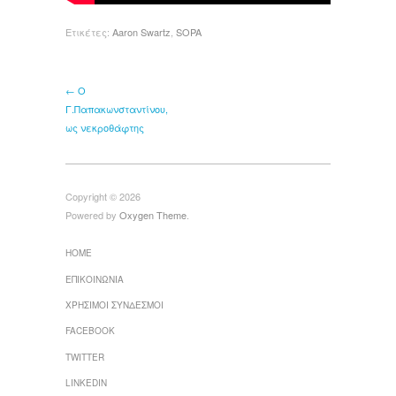
Ετικέτες:
Aaron Swartz
,
SOPA
← Ο
Γ.Παπακωνσταντίνου,
ως νεκροθάφτης
Copyright © 2026
Powered by
Oxygen Theme
.
HOME
ΕΠΙΚΟΙΝΩΝΙΑ
ΧΡΗΣΙΜΟΙ ΣΥΝΔΕΣΜΟΙ
FACEBOOK
TWITTER
LINKEDIN