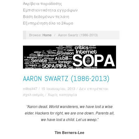
Ακρίβεια παράδοσης
Εμπιστευτικότητα εγγράφων
Βάση δεδομένων πελάτη
Εξυπηρέτηση όλο το 24ωρο
Browse:
Home
/
Aaron Swartz (1986-2013)
AARON SWARTZ (1986-2013)
miltos447
/
15 Ιανουαρίου, 2013
/
Δεν επιτρέπεται
στο
σχολιασμός
/ Χωρίς κατηγορία
Aaron
Swartz
“Aaron dead. World wanderers, we have lost a wise
(1986-
elder. Hackers for right, we are one down. Parents all,
2013)
we have lost a child. Let us weep.”
Tim Berners-Lee