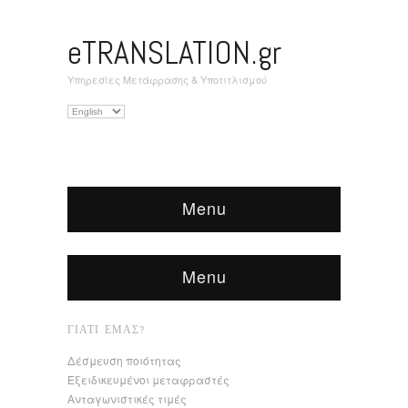
eTRANSLATION.gr
Υπηρεσίες Μετάφρασης & Υποτιτλισμού
Επιλέξτε
μια
γλώσσα
Menu
Menu
ΓΙΑΤΊ ΕΜΆΣ?
Δέσμευση ποιότητας
Εξειδικευμένοι μεταφραστές
Ανταγωνιστικές τιμές