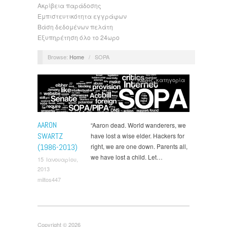
Ακρίβεια παράδοσης
Εμπιστευτικότητα εγγράφων
Βάση δεδομένων πελάτη
Εξυπηρέτηση όλο το 24ωρο
Browse:
Home
/
SOPA
Χωρίς κατηγορία
AARON
“Aaron dead. World wanderers, we
SWARTZ
have lost a wise elder. Hackers for
(1986-2013)
right, we are one down. Parents all,
we have lost a child. Let…
15 Ιανουαρίου,
2013
miltos447
Copyright © 2026