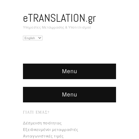
eTRANSLATION.gr
Υπηρεσίες Μετάφρασης & Υποτιτλισμού
Επιλέξτε
μια
γλώσσα
Menu
Menu
ΓΙΑΤΊ ΕΜΆΣ?
Δέσμευση ποιότητας
Εξειδικευμένοι μεταφραστές
Ανταγωνιστικές τιμές