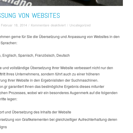
SSUNG VON WEBSITES
für
/
Februar 18, 2014
/
Kommentare deaktiviert
/
Uncategorized
Anpassung
von
ehmen gerne für Sie die Übersetzung und Anpassung von Websites in den
Websites
 Sprachen:
, Englisch, Spanisch, Französisch, Deutsch
ge und vollständige Übersetzung Ihrer Website verbessert nicht nur den
ftritt Ihres Unternehmens, sondern führt auch zu einer höheren
erung Ihrer Website in den Ergebnislisten der Suchmaschinen.
on.gr garantiert Ihnen das bestmögliche Ergebnis dieses mitunter
chen Prozesses, wobei wir ein besonderes Augenmerk auf die folgenden
ritte legen:
ort und Übersetzung des Inhalts der Website
rsetzung von Grafikelementen bei gleichzeitiger Aufrechterhaltung deren
igns