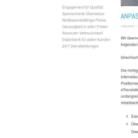
Engagement für Qualität
Spezialisierte Übersetzer
ANPA
Wettbewerbsfähige Preise
miltos447
Genauigkeit in allen Fristen
Absoluter Vertraulichkeit
Wir übern
Datenbank für jeden Kunden
folgenden
24/7 Dienstleistungen
Griechisch
Die richti
Internetau
Positioni
eTranslati
umfangrei
Arbeitssch
Exp
Übe
Des