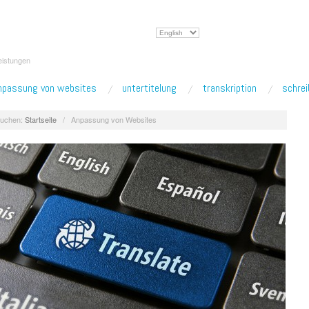
Sprache
auswählen
eistungen
npassung von websites
untertitelung
transkription
schrei
uchen:
Startseite
/
Anpassung von Websites