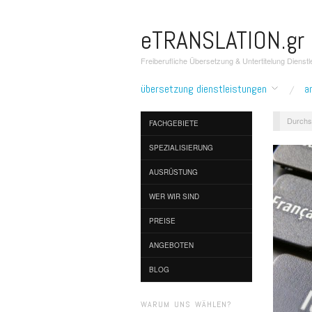
eTRANSLATION.gr
Freiberufliche Übersetzung & Untertitelung Dienstl
übersetzung dienstleistungen
a
Durchs
FACHGEBIETE
SPEZIALISIERUNG
AUSRÜSTUNG
WER WIR SIND
PREISE
ANGEBOTEN
BLOG
WARUM UNS WÄHLEN?