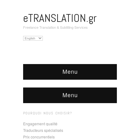
eTRANSLATION.gr
Freelance Translation & Subtitling Services
Choisir
une
langue
Menu
Menu
POURQUOI NOUS CHOISIR?
Engagement qualité
Traducteurs spécialisés
Prix concurrentiels