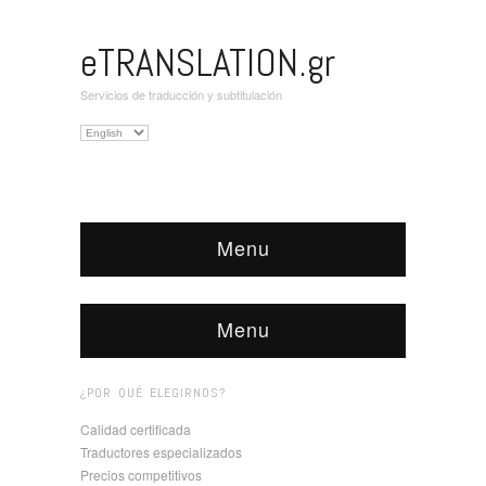
eTRANSLATION.gr
Servicios de traducción y subtitulación
Elegir
un
idioma
Menu
Menu
¿POR QUÉ ELEGIRNOS?
Calidad certificada
Traductores especializados
Precios competitivos