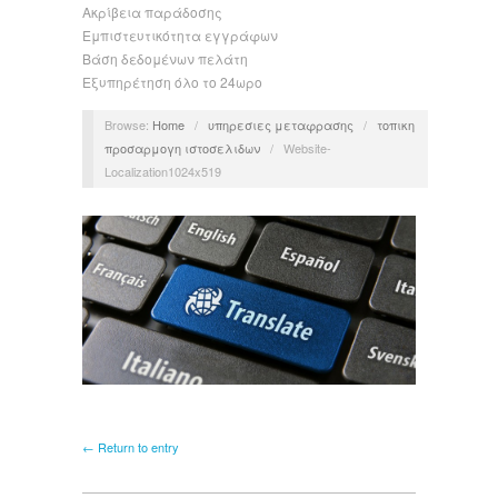
Ακρίβεια παράδοσης
Εμπιστευτικότητα εγγράφων
Βάση δεδομένων πελάτη
Εξυπηρέτηση όλο το 24ωρο
Browse:
Home
/
υπηρεσιες μεταφρασης
/
τοπικη
προσαρμογη ιστοσελιδων
/
Website-
Localization1024x519
← Return to entry