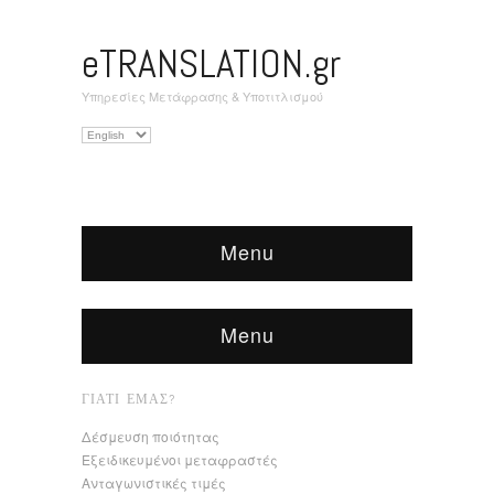
eTRANSLATION.gr
Υπηρεσίες Μετάφρασης & Υποτιτλισμού
Επιλέξτε
μια
γλώσσα
Menu
Menu
ΓΙΑΤΊ ΕΜΆΣ?
Δέσμευση ποιότητας
Εξειδικευμένοι μεταφραστές
Ανταγωνιστικές τιμές